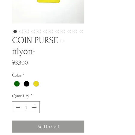
COIN PURSE -
nlyon-
Price
¥3,300
Color
*
Quantity
*
Add to Cart