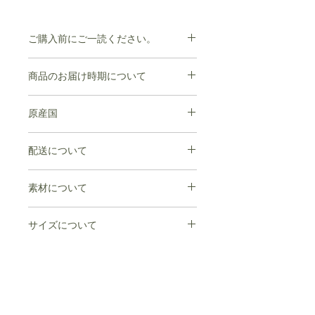
ご購入前にご一読ください。
【sisii】sisii のレザーは自然な風合い
商品のお届け時期について
を保つ為、牛が本来持っているシミ、
皺、アザ、キズ等をそのまま残してい
商品の在庫がある場合はすぐにお届け
ます。牛にも、人と同じように皮膚に
原産国
出来ますが、在庫がない場合は受注い
個性があります。
ただいてからの製造となります。
そのため一点一点微妙に異なり、同じ
日本
ご注文から4週間~8週間以内にご発送
配送について
染料で染めても全く同じ色に染まらな
いたします。
いのも魅力の1 つです。
(ex.1/10ご注文の場合→2/10-2/20頃の
1度のご注文で
ナチュラルな素材ならではの変化をお
素材について
出荷予定) お待たせして誠に申し訳あ
楽しみ下さい。
りませんが何卒ご了承下さい。
配送予定日の異なる商品を
ナイロン
＊誠に申し訳ございませんが 実店舗
サイズについて
※レザー素材の特質上、サイズはおお
一部牛革
と在庫を共有しているため、 ご注文
複数点ご購入いただいた場合は、
よそになります。
頂きましても商品を ご用意できない
すべての商品が揃い次第、
縦6.5cm
※生地の加工や染め洗いなど特殊加工
場合もございます。
横10.5cm
を施すことで素材の風合いを生かして
その場合はメールにてご連絡させて
配送させていただきます。
います。
いただきますので 何卒ご了承いただ
※素材の特性上、染色は個体差が出ま
きます様 よろしくお願いいたしま
お急ぎの場合はお手数ですが、