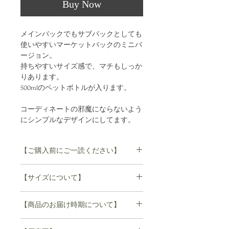
Buy Now
メインバックでもサブバックとしても
使いやすいマーケットバックのミニバ
ージョン。
持ちやすいサイズ感で、マチもしっか
りあります。
500mlのペットボトルが入ります。
コーディネートの邪魔にならないよう
にシンプルなデザインにしてます。
【ご購入前にご一読ください】
【sisii】sisii のレザーは自然な風合い
【サイズについて】
を保つ為、牛が本来持っているシミ、
皺、アザ、キズ等をそのまま残してい
幅 20cm
ます。牛にも、人と同じように皮膚に
【商品のお届け時期について】
深さ 20cm
個性があります。
マチ 10cm
そのため一点一点微妙に異なり、同じ
商品の在庫がある場合はすぐにお届け
持ち手 27cm