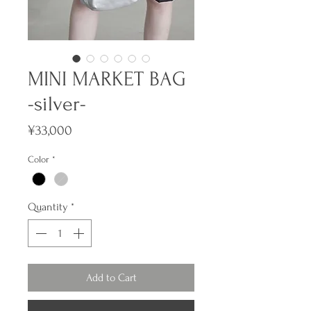
MINI MARKET BAG
-silver-
Price
¥33,000
Color
*
Quantity
*
Add to Cart