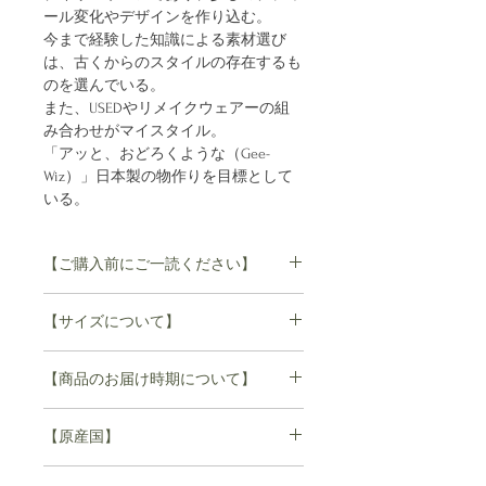
ール変化やデザインを作り込む。
今まで経験した知識による素材選び
は、古くからのスタイルの存在するも
のを選んでいる。
また、USEDやリメイクウェアーの組
み合わせがマイスタイル。
「アッと、おどろくような（Gee-
Wiz）」日本製の物作りを目標として
いる。
【ご購入前にご一読ください】
ご注文後のキャンセルついては
【サイズについて】
お断りさせていただいております。ま
L
た、返品、交換につきましては、不良
【商品のお届け時期について】
着丈 71cm
品のみとさせていただいております。
肩幅 54cm
詳しくは、Customer Serviceをご確認
袖丈 64cm
【原産国】
くださいませ。
＊誠に申し訳ございませんが実店舗と
バスト 108cm
在庫を共有しているため、
XL
日本製