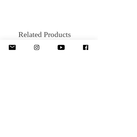
(沖縄、その他離島は除く)。)
Related Products
New Arrivals
New Arrivals
MAC COAT (Soutien Collar
TRUCK PANTS