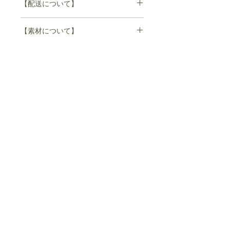
ご注文頂きましても商品をご用意でき
【配送について】
着丈 74cm
ない場合もございます。
肩幅 56cm
その場合はメールにてご連絡させてい
1度のご注文で
袖丈 64cm
【素材について】
ただきますので
バスト 118cm
何卒ご了承いただきます様よろしくお
配送予定日の異なる商品を
fabric
願いいたします。
cotton 100%
複数点ご購入いただいた場合は、
すべての商品が揃い次第、
配送させていただきます。
お急ぎの場合はお手数ですが、
別々にご注文いただきますよう、
お願い致します。
その際はご注文毎に送料が発生致しま
す。
※ 11.000円(税込)以上ご購入の場合は
配送料が無料になります