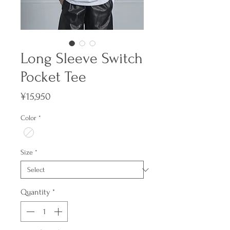
Long Sleeve Switch
Pocket Tee
Price
¥15,950
Color
*
Size
*
Quantity
*