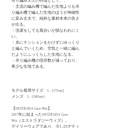
吊り編み天竺の特徴として、、
・主流の編み機で編んだ生地よりも吊
り編み機で編んだ生地のほうが伸縮性
に富み丈夫で、純粋な素材本来の良さ
が出る。
・洗濯をしても風合いが損なわれにく
い。
・糸にテンションをかけずにゆっくり
と編んでいくため、空気と一緒に編ん
だようにふっくらした生地になる。
・吊り編み機の現存数が減っており、
希少な生地である。
モデル着用サイズ L（173㎝）
メンズ L（180㎝）
【HESTRADA Gee-Wiz】
2017年に始まったHESTRADA Gee-
Wiz（エストラダジーウィズ）。
デイリーウェアであり、少しのデティ