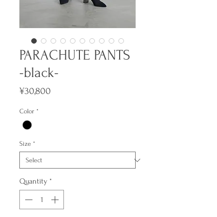
PARACHUTE PANTS
-black-
Price
¥30,800
Color
*
Size
*
Quantity
*