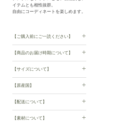
イテムとも相性抜群。
自由にコーディネートを楽しめます。
【ご購入前にご一読ください】
ご注文後のキャンセルついては、お断
【商品のお届け時期について】
りさせていただいております。
また、返品、交換につきましては、不
商品の在庫がある場合はすぐにお届け
良品のみとさせていただいておりま
【サイズについて】
出来ますが、在庫がない場合は受注い
す。
ただいてからの製造となります。
詳しくは、Customer Serviceをご確認
onesize
ご注文から4週間~8週間以内にご発送
【原産国】
くださいませ。
いたします。(ex.1/10ご注文の場合
→2/10-2/20頃の出荷予定)
日本製
ウエスト 96㎝（ゴムで調節可能）
【配送について】
お待たせして誠に申し訳ありませんが
何卒ご了承下さい。
1度のご注文で配送予定日の異なる商
【素材について】
ヒップ 132㎝
品を複数点ご購入いただいた場合は、
＊誠に申し訳ございませんが実店舗と
すべての商品が揃い次第、配送させて
在庫を共有しているため、
fabric
いただきます。
ご注文頂きましても商品をご用意でき
polyester 100%