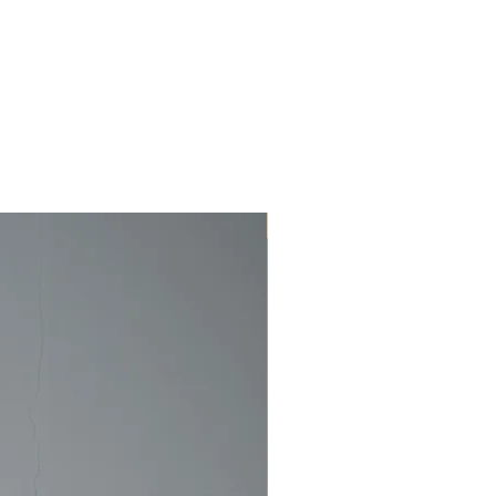
送料が発生致します。
込)以上ご購入の場合は配送料が無料にな
く)。)
New Arrivals