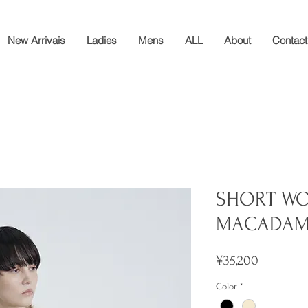
New Arrivais
Ladies
Mens
ALL
About
Contact
SHORT WO
MACADAM
Price
¥35,200
Color
*