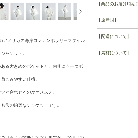
つきましては、不良
【商品のお届け時期
着丈 65.5cm
す。詳しくは、Custo
肩幅 51.2cm
せ。
袖丈 55.5cm
【原産国】
商品の在庫がある場
バスト 118.5cm
がない場合は受注い
裾幅 117.5㎝
日本製
ご注文から4週間~8
【配送について】
後半のアメリカ西海岸コンテンポラリースタイル
(ex.1/10ご注文の場
M
して誠に申し訳あり
1度のご注文で
着丈 68cm
【素材について】
たジャケット。
肩幅 54cm
＊誠に申し訳ござい
配送予定日の異なる
袖丈 57cm
fabric
のある大きめのポケットと、内側にも一つポ
るため、
バスト 121cm
cotton 100%
ご注文頂きましても
複数点ご購入いただ
裾幅 120㎝
も着こみやすい仕様。
ます。
すべての商品が揃い
その場合はメールに
ンツと合わせるのがオススメ。
何卒ご了承いただき
配送させていただき
ても形の綺麗なジャケットです。
お急ぎの場合はお手
別々にご注文いただ
お願い致します。
づけるよう徹底しておりますが、 お使いの