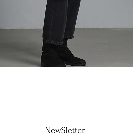
Quick View
​NewSletter