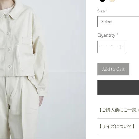
Size
*
Select
Quantity
*
Add to Cart
【ご購入前にご一読
ご注文後のキャンセ
【サイズについて】
お断りさせていただ
S