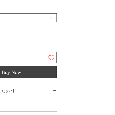
Buy Now
ください】
ルついては
いております。また、返品、交換に