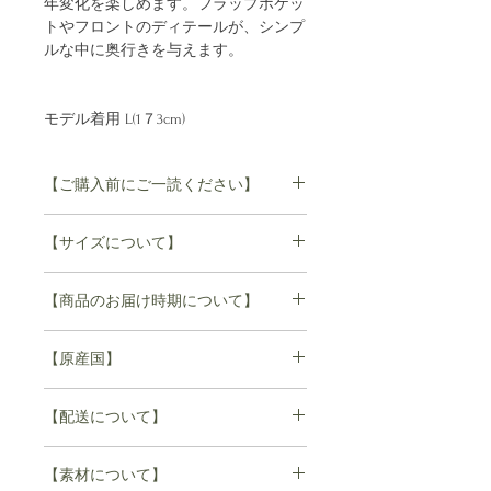
年変化を楽しめます。フラップポケッ
トやフロントのディテールが、シンプ
ルな中に奥行きを与えます。
モデル着用 L(1７3cm)
【ご購入前にご一読ください】
【sisii】sisii のレザーは自然な風合い
【サイズについて】
を保つ為、牛が本来持っているシミ、
皺、アザ、キズ等をそのまま残してい
S
ます。牛にも、人と同じように皮膚に
【商品のお届け時期について】
着丈 55cm
個性があります。
肩幅 47cm
そのため一点一点微妙に異なり、同じ
袖丈 60cm
【原産国】
染料で染めても全く同じ色に染まらな
商品の在庫がある場合はすぐにお届け
バスト 106cm
いのも魅力の1 つです。
出来ますが、在庫がない場合は受注い
裾幅 90㎝
日本製
ナチュラルな素材ならではの変化をお
ただいてからの製造となります。
【配送について】
楽しみ下さい。
ご注文から4週間~8週間以内にご発送
M
いたします。(ex.1/10ご注文の場合
1度のご注文で
着丈 57.5cm
【素材について】
※レザー素材の特質上、サイズはおお
→2/10-2/20頃の出荷予定) お待たせし
肩幅 49cm