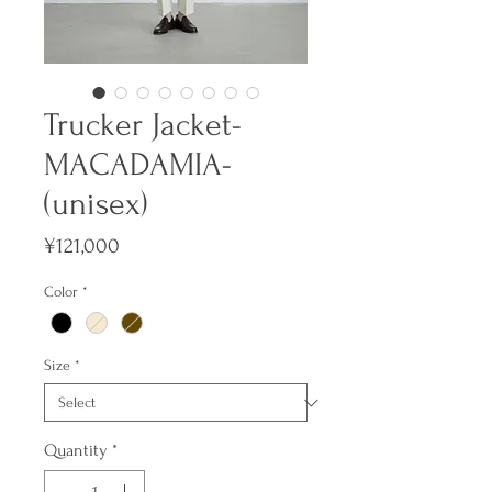
Trucker Jacket-
MACADAMIA-
(unisex)
Price
¥121,000
Color
*
Size
*
Quantity
*