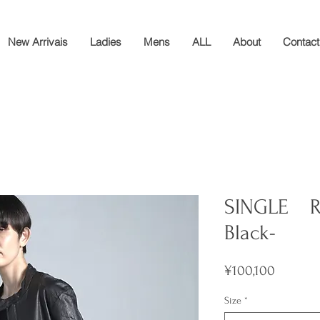
New Arrivais
Ladies
Mens
ALL
About
Contact
SINGLE RI
Black-
Price
¥100,100
Size
*