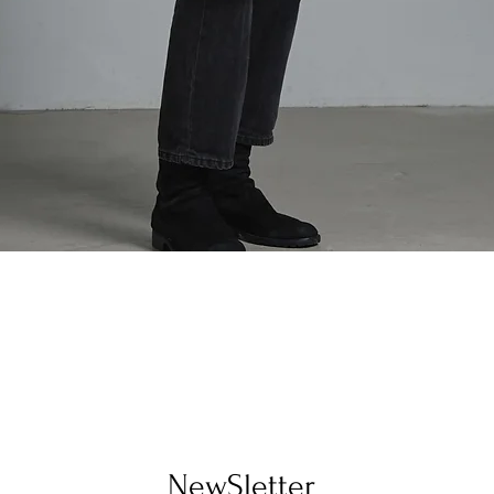
Quick View
​NewSletter