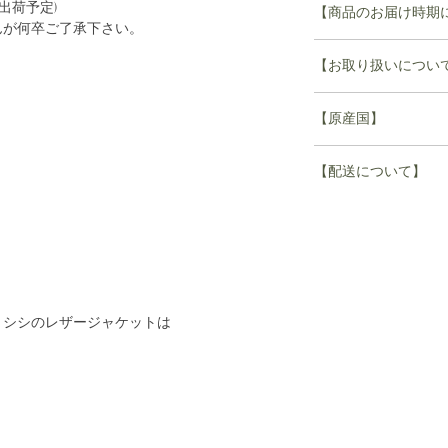
スト95.8
頃の出荷予定)
【商品のお届け時期
持っているシミ、皺
S 着丈61.5 肩幅41.4
んが何卒ご了承下さい。
ます。牛にも、人と
スト98.3
こちらの商品は受注
そのため一点一点微
【お取り扱いについ
M 着丈63 肩幅42 袖丈
で
く同じ色に染まらない
ナチュラルな素材な
洗濯可能
※シングルライダー
ご注文から4週間~8
【原産国】
のサイズより若干小
※レザー素材の特質
る為、同じサイズで
(ex.1/10ご注文の場合
日本製
※生地の加工や染め
【配送について】
柔らかい革を使用し
の風合いを生かして
の体型に馴染んでき
※素材の特性上、染
【配送について】
い。
お待たせして誠に申
異なる場合もござい
1度のご注文で
い。
ご注文後のキャンセ
配送予定日の異なる
お断りさせていただ
複数点ご購入いただ
＊誠に申し訳ござい
、シシのレザージャケットは
つきましては、不良
すべての商品が揃い
す。詳しくは、Custo
実店舗と在庫を共有
せ。
配送させていただき
ご注文頂きましても
お急ぎの場合はお手