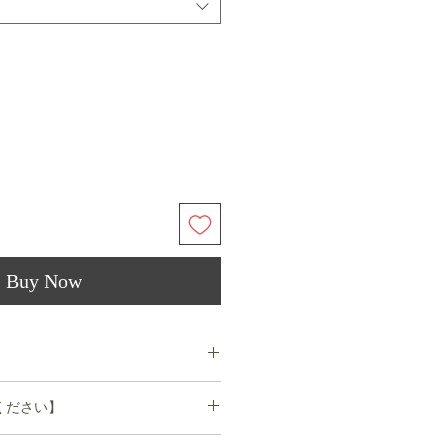
Buy Now
 袖丈62.3 袖幅16.4 バスト97.9 ウエ
ください】
1 袖丈64.3 袖幅17.4 バスト100.4 ウエ
 のレザーは自然な風合いを保つ為、牛が本来