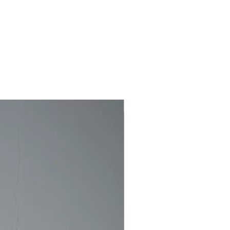
もございます。
きますよう、
てご連絡させて
送料が発生致します。
ます様
込)以上ご購入の場合は配送料が無料にな
します。
く)。)
New Arrivals