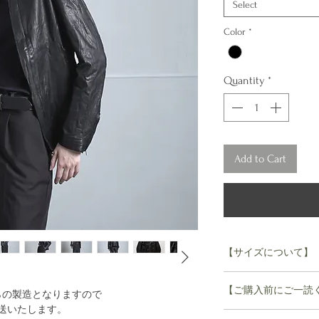
Select
Color
*
Quantity
*
Add to Cart
【サイズについて】
XXS 着丈57.5 肩幅39
【ご購入前にご一読
スト93.4
らの製造となりますので
XS 着丈59.5 肩幅40.
発送いたします。
【sisii】sisii