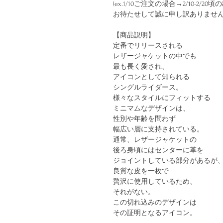
(ex.1/10ご注文の場合→2/10-2/20
お待たせして誠に申し訳ありませ
【商品説明】
定番でリリースされる
レザージャケットの中でも
最も長く愛され、
アイコンとして知られる
シングルライダース。
様々なスタイルにフィットする
ミニマムなデザインは、
性別や年齢を問わず
幅広い層に支持されている。
通常、レザージャケットの
後ろ身頃にはセンターに革を
ジョイントしている部分があるが
良質な皮を一枚で
贅沢に使用しているため、
それがない。
この切れ込みのデザインは
その証明となるアイコン。