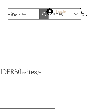
Log In
JPY (¥)
More
DERS(ladies)-