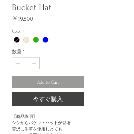
Bucket Hat
価
￥19,800
格
Color
*
数量
*
Add to Cart
今すぐ購入
【商品説明】
シシからバケットハットが登場
贅沢に牛革を使用しとても