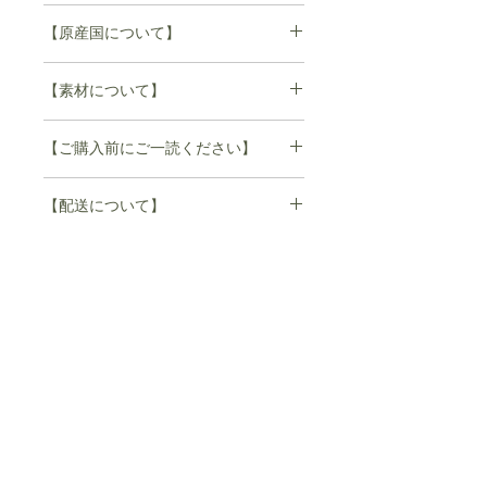
ご注文頂いてから14日営業日以内にご
57
8
5.8
16
【原産国について】
発送いたします。
商品の在庫がある場合はすぐにお届け
日本製
出来ますが、在庫がない場合は受注い
【素材について】
ただいてからの製造となります。
ご注文から4週間~8週間以内にご発送
牛革
【ご購入前にご一読ください】
いたします。
(ex.1/10ご注文の場合→2/10-2/20頃の
【sisii】sisii のレザーは自然な風合い
出荷予定) お待たせして誠に申し訳あ
【配送について】
を保つ為、牛が本来持っているシミ、
りませんが何卒ご了承下さい。
皺、アザ、キズ等をそのまま残してい
実店舗と
＊誠に申し訳ございませんが
1度のご注文で
ます。牛にも、人と同じように皮膚に
在庫を共有しているため、
個性があります。
ご注文頂きましても商品を
配送予定日の異なる商品を
そのため一点一点微妙に異なり、同じ
ご用意できない場合もございます。
染料で染めても全く同じ色に染まらな
その場合はメールにてご連絡させて
複数点ご購入いただいた場合は、
いのも魅力の1 つです。
いただきますので
すべての商品が揃い次第、
ナチュラルな素材ならではの変化をお
何卒ご了承いただきます様
楽しみ下さい。
よろしくお願いいたします。
配送させていただきます。
※レザー素材の特質上、サイズはおお
お急ぎの場合はお手数ですが、
よそになります。
※生地の加工や染め洗いなど特殊加工