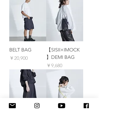
BELT BAG
【SISII×IMOCK
】DEMI BAG
価格
￥20,900
価格
￥9,680
【IMOCK×SISII
【IMOCK×SISII
】DEMI BAG -
】DEMI BAG -