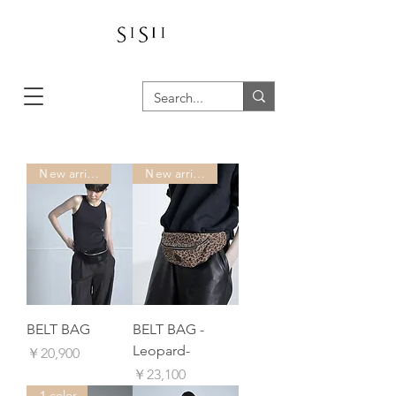
Ｎew arrivals
Ｎew arrivals
BELT BAG
BELT BAG -
Leopard-
価格
￥20,900
価格
￥23,100
１color