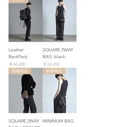
Leather
SQUARE 2WAY
BackPack
BAG -black-
価格
価格
￥46,200
￥24,200
新着商品
新着商品
SQUARE 2WAY
MINIMUM BAG