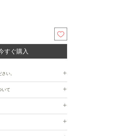
今すぐ購入
ださい。
 のレザーは自然な風合いを保つ為、牛が本来
ついて
、アザ、キズ等をそのまま残してい
同じように皮膚に個性があります。
合はすぐにお届け出来ますが、在庫
妙に異なり、同じ染料で染めても全
ただいてからの製造となります。
のも魅力の1 つです。
週間以内にご発送いたします。
らではの変化をお楽しみ下さい。
合→2/10-2/20頃の出荷予定) お待たせ
ませんが何卒ご了承下さい。
上、サイズはおおよそになります。
ませんが 実店舗と在庫を共有してい
洗いなど特殊加工を施すことで素材