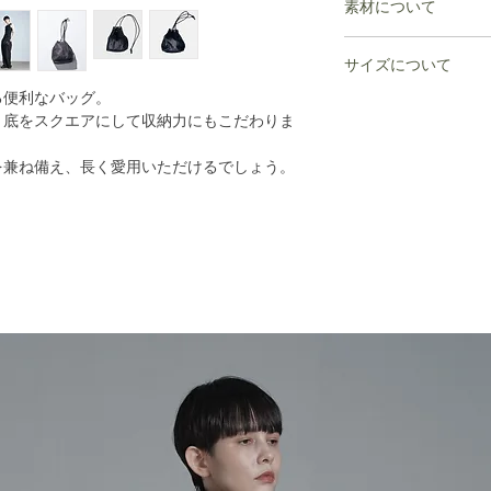
素材について
るため、 ご注文頂き
の風合いを生かして
合もございます。
配送予定日の異なる
※素材の特性上、染
牛革
その場合はメールに
サイズについて
異なる場合もござい
何卒ご了承いただき
複数点ご購入いただ
る便利なバッグ。
すべての商品が揃い
高さ20cm
ご注文後のキャンセ
、底をスクエアにして収納力にもこだわりま
底12.5×18㎝
配送させていただき
ショルダー長さ150c
お断りさせていただ
を兼ね備え、長く愛用いただけるでしょう。
つきましては、不良
お急ぎの場合はお手
内ポケット なし
す。詳しくは、Custo
せ。
別々にご注文いただ
お願い致します。
その際はご注文毎に
※ 11.000円(税
ります
(沖縄、その他離島は除