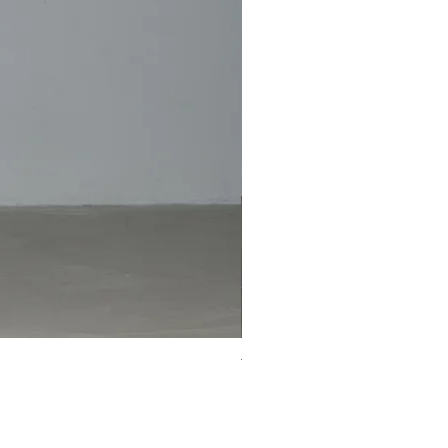
TRUCK PANTS
価格
￥107,800