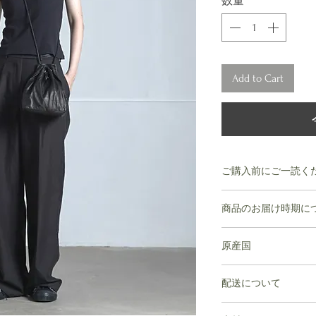
数量
*
Add to Cart
ご購入前にご一読く
【sisii】sisii
商品のお届け時期に
持っているシミ、皺
ます。牛にも、人と
商品の在庫がある場
そのため一点一点微
原産国
がない場合は受注い
く同じ色に染まらない
ご注文から4週間~8
ナチュラルな素材な
日本
(ex.1/10ご注文の場
配送について
して誠に申し訳あり
※レザー素材の特質
＊誠に申し訳ござい
1度のご注文で
※生地の加工や染め