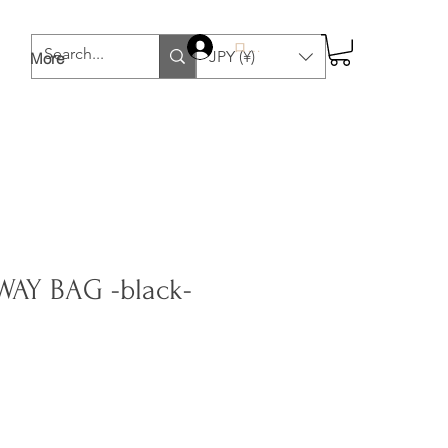
ログイン
JPY (¥)
More
AY BAG -black-