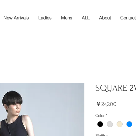
New Arrivais
Ladies
Mens
ALL
About
Contact
SQUARE 2W
価
￥24,200
格
Color
*