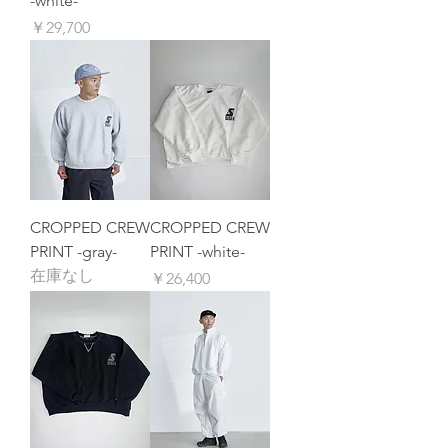
-white-
価格
￥29,700
CROPPED CREW
CROPPED CREW
PRINT -gray-
PRINT -white-
在庫なし
価格
￥26,400