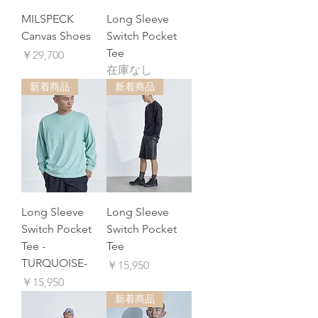
MILSPECK
Long Sleeve
Canvas Shoes
Switch Pocket
Tee
価格
￥29,700
在庫なし
新着商品
新着商品
Long Sleeve
Long Sleeve
Switch Pocket
Switch Pocket
Tee -
Tee
TURQUOISE-
価格
￥15,950
価格
￥15,950
新着商品