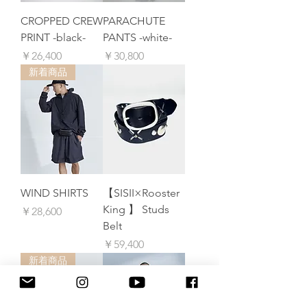
CROPPED CREW
PARACHUTE
PRINT -black-
PANTS -white-
価格
価格
￥26,400
￥30,800
新着商品
WIND SHIRTS
【SISII×Rooster
King 】 Studs
価格
￥28,600
Belt
価格
￥59,400
新着商品