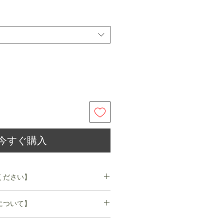
今すぐ購入
ください】
ルついては
について】
いております。また、返品、交換に
日営業日以内にご発送いたします。