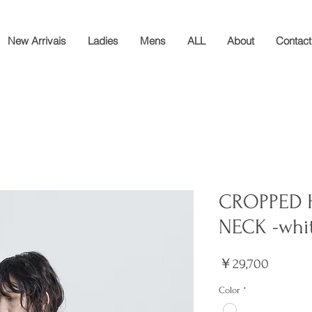
New Arrivais
Ladies
Mens
ALL
About
Contact
CROPPED H
NECK -whi
価
￥29,700
格
Color
*