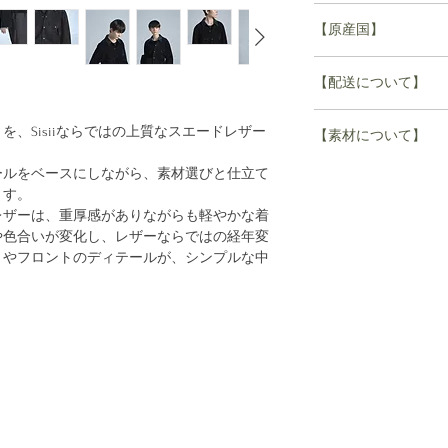
肩幅 47cm
ナチュラルな素材な
袖丈 60cm
【原産国】
商品の在庫がある場
バスト 106cm
※レザー素材の特質
がない場合は受注い
裾幅 90㎝
日本製
※生地の加工や染め
ご注文から4週間~8
【配送について】
の風合いを生かして
(ex.1/10ご注文の場
M
※素材の特性上、染
して誠に申し訳あり
1度のご注文で
着丈 57.5cm
、Sisiiならではの上質なスエードレザー
【素材について】
異なる場合もござい
肩幅 49cm
＊誠に申し訳ござい
配送予定日の異なる
袖丈 61.5cm
fabric
ールをベースにしながら、素材選びと仕立て
ご注文後のキャンセ
るため、
バスト 111cm
牛革
ます。
ご注文頂きましても
複数点ご購入いただ
裾幅 95㎝
レザーは、重厚感がありながらも軽やかな着
お断りさせていただ
ます。
すべての商品が揃い
や色合いが変化し、レザーならではの経年変
つきましては、不良
その場合はメールに
トやフロントのディテールが、シンプルな中
す。詳しくは、Custo
何卒ご了承いただき
配送させていただき
せ。
お急ぎの場合はお手
別々にご注文いただ
お願い致します。
その際はご注文毎に