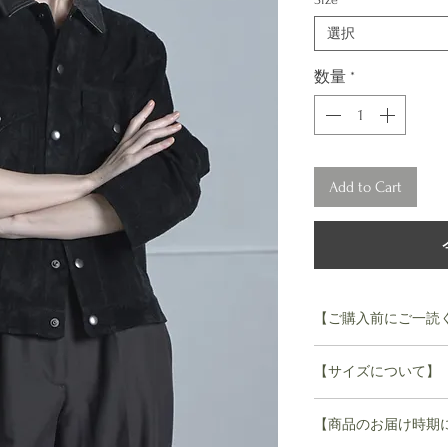
選択
数量
*
Add to Cart
【ご購入前にご一読
【sisii】sisii
【サイズについて】
持っているシミ、皺
ます。牛にも、人と
S
そのため一点一点微
【商品のお届け時期
着丈 55cm
く同じ色に染まらない