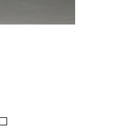
TRUCK PANTS
価格
￥107,800
p