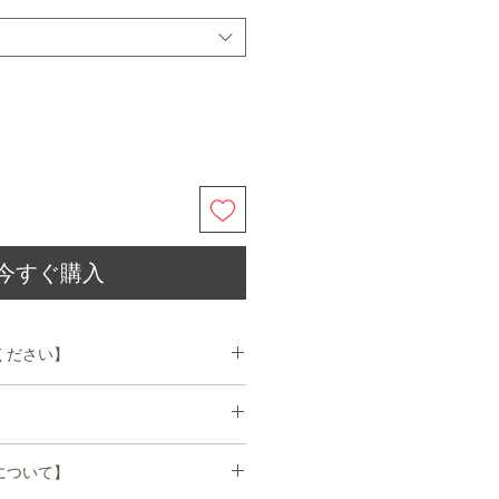
今すぐ購入
ください】
 のレザーは自然な風合いを保つ為、牛が本来
、アザ、キズ等をそのまま残してい
同じように皮膚に個性があります。
妙に異なり、同じ染料で染めても全
について】
のも魅力の1 つです。