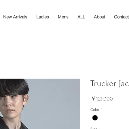
New Arrivais
Ladies
Mens
ALL
About
Contact
Trucker Jac
価
￥121,000
格
Color
*
Size
*