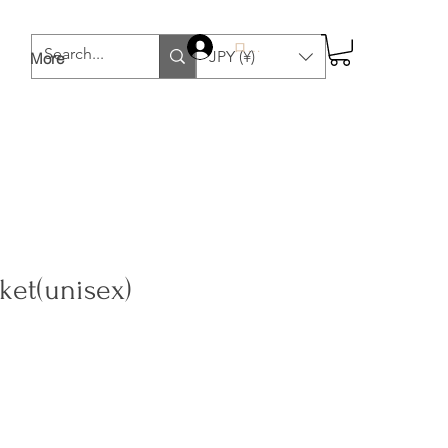
ログイン
JPY (¥)
More
ket(unisex)